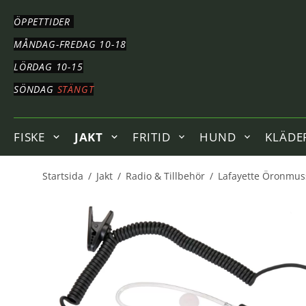
HOPPA
TILL
ÖPPETTIDER
HUVUDNAVIGERING
HOPPA
MÅNDAG-FREDAG 10-18
TILL
LÖRDAG 10-15
HUVUDINNEHÅLLET
SÖNDAG
STÄNGT
FISKE
JAKT
FRITID
HUND
KLÄDE
Startsida
/
Jakt
/
Radio & Tillbehör
/
Lafayette Öronmus