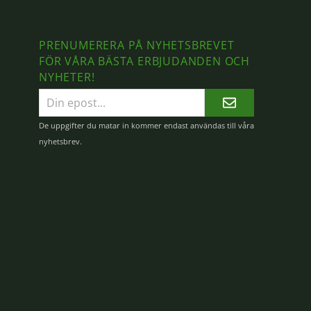
PRENUMERERA PÅ NYHETSBREVET
FÖR VÅRA BÄSTA ERBJUDANDEN OCH
NYHETER!
E-
postadress
De uppgifter du matar in kommer endast användas till våra
nyhetsbrev.