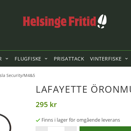
R
FLUGFISKE
PRISATTACK
VINTERFISKE
sla Security/M4&5
LAFAYETTE ÖRONM
295 kr
Finns i lager för omgående leverans