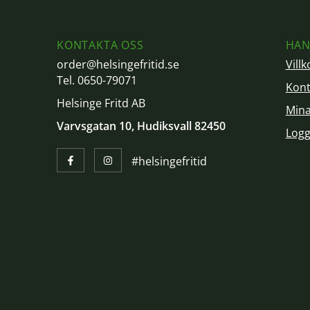
KONTAKTA OSS
HAN
order@helsingefritid.se
Villk
Tel. 0650-79071
Kont
Helsinge Fritd AB
Mina
Varvsgatan 10, Hudiksvall 82450
Logg
#helsingefritid