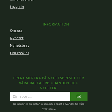
Logga in
INFORMATION
Om oss
Nyheter
Nyhetsbrev
Om cookies
PRENUMERERA PÅ NYHETSBREVET FÖR
VÅRA BÄSTA ERBJUDANDEN OCH
NYHETER!
E-
postadress
De uppgifter du matar in kommer endast användas till våra
nyhetsbrev.