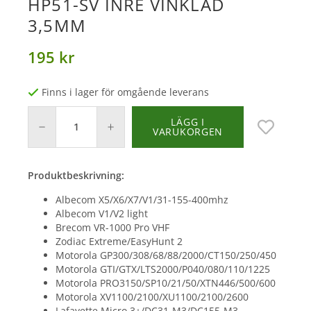
HP51-SV INRE VINKLAD
3,5MM
195 kr
Finns i lager för omgående leverans
LÄGG I
VARUKORGEN
Produktbeskrivning:
Albecom X5/X6/X7/V1/31-155-400mhz
Albecom V1/V2 light
Brecom VR-1000 Pro VHF
Zodiac Extreme/EasyHunt 2
Motorola GP300/308/68/88/2000/CT150/250/450
Motorola GTI/GTX/LTS2000/P040/080/110/1225
Motorola PRO3150/SP10/21/50/XTN446/500/600
Motorola XV1100/2100/XU1100/2100/2600
Lafayette Micro 3+/DC31-M3/DC155-M3