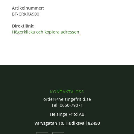
Artikelnummer:
BT-CRKRA900
Direktlänk:
Högerklicka och kopiera adressen
KONTAKTA OSS
order@helsingefritid.se
Tel. 0650-79071
Helsinge Fritd AB
Varvsgatan 10, Hudiksvall 82450