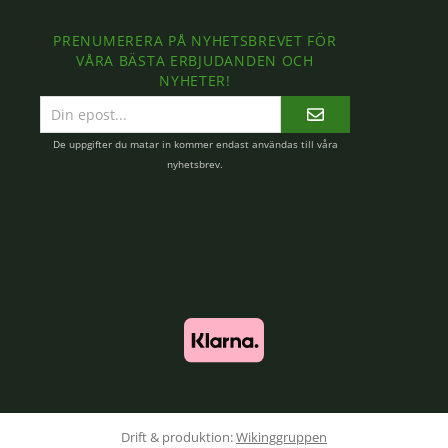
PRENUMERERA PÅ NYHETSBREVET FÖR
VÅRA BÄSTA ERBJUDANDEN OCH
NYHETER!
E-
postadress
De uppgifter du matar in kommer endast användas till våra
nyhetsbrev.
Drift & produktion:
Wikinggruppen