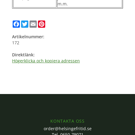
m.m.
Facebook
Twitter
Email
Pinterest
Artikelnummer:
172
Direktlänk:
Högerklicka och kopiera adressen
KONTAKTA OSS
order@helsingefritid.se
Tel. 0650-79071