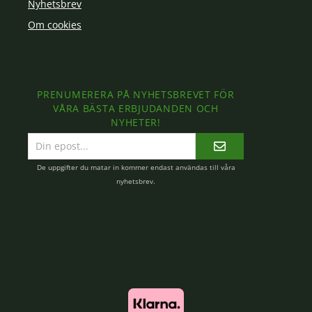
Nyhetsbrev
Om cookies
PRENUMERERA PÅ NYHETSBREVET FÖR
VÅRA BÄSTA ERBJUDANDEN OCH
NYHETER!
E-
postadress
De uppgifter du matar in kommer endast användas till våra
nyhetsbrev.