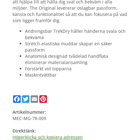
att hjälpa till att hålla dig sval och bekväm i alla
miljöer. The Original levererar oslagbar passform,
känsla och funktionalitet så att du kan fokusera på vad
som ligger framför dig.
Andningsbar TrekDry håller händerna svala och
bekväma
Stretch-elastiska muddar skapar en säker
passform
Anatomisk designad tvådelad handflata
eliminerar materialansamling
Förstärkt vid topparna
Maskintvättbar
Facebook
Twitter
Email
Pinterest
Artikelnummer:
MEC-MG-78-009
Direktlänk:
Högerklicka och kopiera adressen