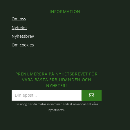
INFORMATION
Om oss
Nyheter
Nyhetsbrev
Om cookies
PRENUMERERA PÅ NYHETSBREVET FÖR
VÅRA BÄSTA ERBJUDANDEN OCH
NYHETER!
E-
postadress
De uppgifter du matar in kommer endast användas till våra
nyhetsbrev.