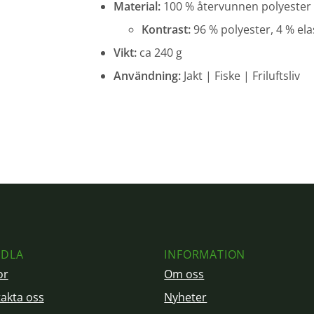
Material:
100 % återvunnen polyester
Kontrast:
96 % polyester, 4 % el
Vikt:
ca 240 g
Användning:
Jakt | Fiske | Friluftsliv
DLA
INFORMATION
or
Om oss
akta oss
Nyheter