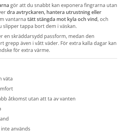
arna
gör att du snabbt kan exponera fingrarna utan
över
dra avtryckaren, hantera utrustning eller
om vantarna
tätt stängda mot kyla och vind
, och
u slipper tappa bort dem i väskan.
r en skräddarsydd passform, medan den
ert grepp även i vått väder. För extra kalla dagar kan
dske för extra värme.
h väta
omfort
abb åtkomst utan att ta av vanten
p
band
 inte används