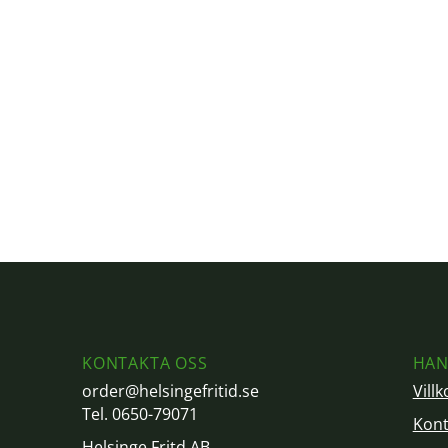
KONTAKTA OSS
HAN
order@helsingefritid.se
Villk
Tel. 0650-79071
Kont
Helsinge Fritd AB