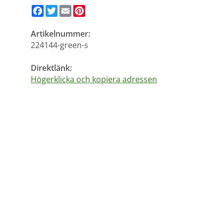
Facebook
Twitter
Email
Pinterest
Artikelnummer:
224144-green-s
Direktlänk:
Högerklicka och kopiera adressen