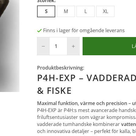
Storlek:
S
M
L
XL
Finns i lager för omgående leverans
L
Produktbeskrivning:
P4H-EXP – VADDERA
& FISKE
Maximal funktion, värme och precision – u
P4H-EXP är P4H:s mest avancerade handskmod
friluftsentusiaster som vägrar kompromis
vadderade tumhandske kombinerar
vatten
och innovativa detaljer – perfekt för kalla, 