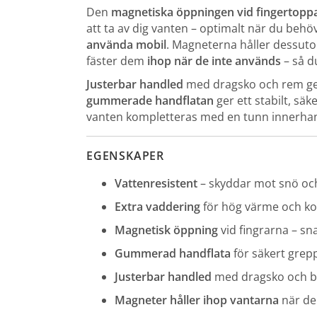
Den
magnetiska öppningen vid fingertopp
att ta av dig vanten – optimalt när du beh
använda mobil
. Magneterna håller dessut
fäster dem
ihop när de inte används
– så d
Justerbar handled
med dragsko och rem ge
gummerade handflatan
ger ett stabilt, säk
vanten kompletteras med en tunn innerhan
EGENSKAPER
Vattenresistent
– skyddar mot snö oc
Extra vaddering
för hög värme och k
Magnetisk öppning
vid fingrarna – sn
Gummerad handflata
för säkert grep
Justerbar handled
med dragsko och 
Magneter håller ihop vantarna
när de