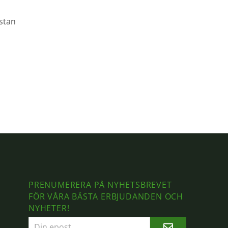
astan
PRENUMERERA PÅ NYHETSBREVET
FÖR VÅRA BÄSTA ERBJUDANDEN OCH
NYHETER!
E-