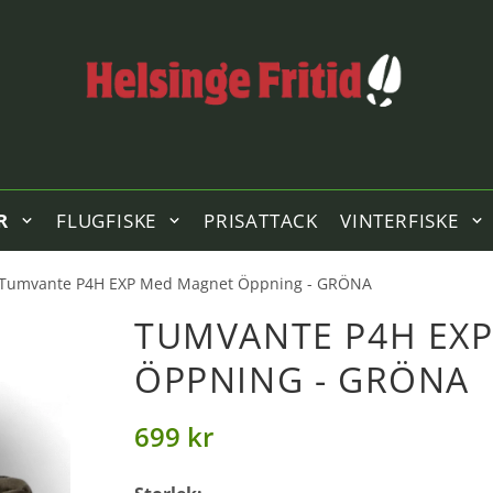
R
FLUGFISKE
PRISATTACK
VINTERFISKE
Tumvante P4H EXP Med Magnet Öppning - GRÖNA
TUMVANTE P4H EX
ÖPPNING - GRÖNA
699 kr