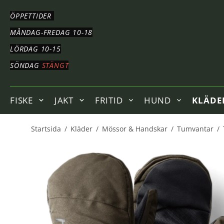
HOPPA
TILL
ÖPPETTIDER
HUVUDNAVIGERING
HOPPA
MÅNDAG-FREDAG 10-18
TILL
LÖRDAG 10-15
HUVUDINNEHÅLLET
SÖNDAG
STÄNGT
FISKE
JAKT
FRITID
HUND
KLÄDE
Startsida
/
Kläder
/
Mössor & Handskar
/
Tumvantar
/