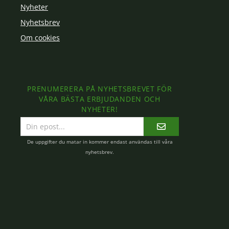
Nyheter
Nyhetsbrev
Om cookies
PRENUMERERA PÅ NYHETSBREVET FÖR
VÅRA BÄSTA ERBJUDANDEN OCH
NYHETER!
E-
postadress
De uppgifter du matar in kommer endast användas till våra
nyhetsbrev.