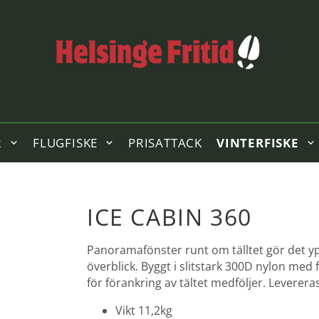
R
FLUGFISKE
PRISATTACK
VINTERFISKE
ICE CABIN 360
Panoramafönster runt om tälltet gör det ypl
överblick. Byggt i slitstark 300D nylon med 
för förankring av tältet medföljer. Leverera
Vikt 11,2kg