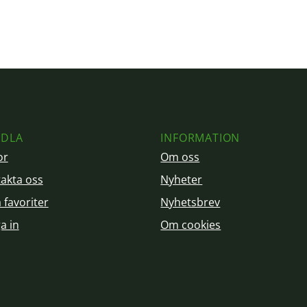
DLA
INFORMATION
or
Om oss
akta oss
Nyheter
 favoriter
Nyhetsbrev
a in
Om cookies