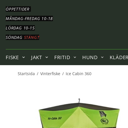
HOPPA
TILL
ÖPPETTIDER
HUVUDNAVIGERING
HOPPA
MÅNDAG-FREDAG 10-18
TILL
LÖRDAG 10-15
HUVUDINNEHÅLLET
SÖNDAG
STÄNGT
FISKE
JAKT
FRITID
HUND
KLÄDE
Startsida
/
Vinterfiske
/
Ice Cabin 360