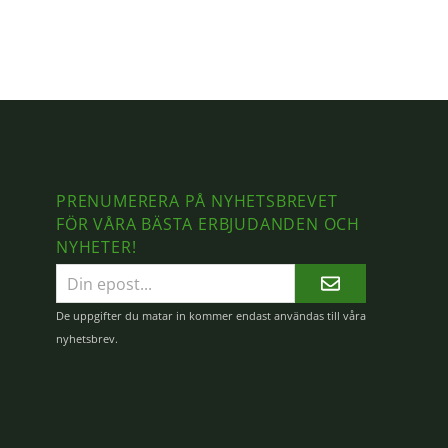
PRENUMERERA PÅ NYHETSBREVET
FÖR VÅRA BÄSTA ERBJUDANDEN OCH
NYHETER!
E-
postadress
De uppgifter du matar in kommer endast användas till våra
nyhetsbrev.