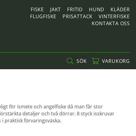
FISKE
JAKT
FRITID
HUND
KLÄDER
FLUGFISKE
PRISATTACK
VINTERFISKE
KONTAKTA OSS
SÖK
VARUKORG
igt för ismete och angelfiske då man får stor
förstärkta detaljer och två dörrar. 8 styck isskruvar
s i praktisk förvaringsväska.