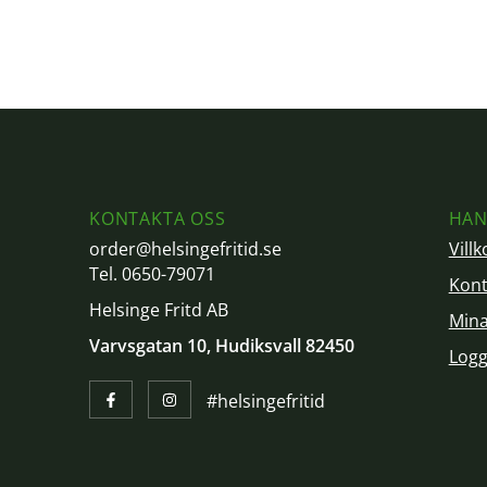
KONTAKTA OSS
HAN
order@helsingefritid.se
Villk
Tel. 0650-79071
Kont
Helsinge Fritd AB
Mina
Varvsgatan 10, Hudiksvall 82450
Logg
#helsingefritid