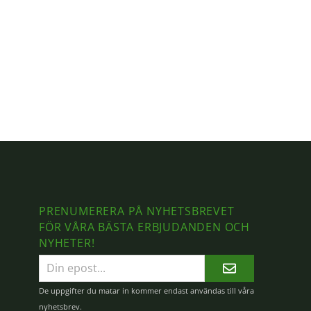
PRENUMERERA PÅ NYHETSBREVET
FÖR VÅRA BÄSTA ERBJUDANDEN OCH
NYHETER!
E-
postadress
De uppgifter du matar in kommer endast användas till våra
nyhetsbrev.