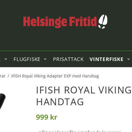
R
FLUGFISKE
PRISATTACK
VINTERFISKE
rar
/
IFISH Royal Viking Adapter EXP med Handtag
IFISH ROYAL VIKIN
HANDTAG
999 kr