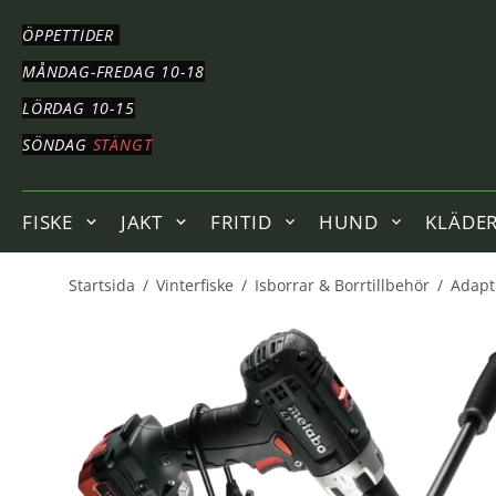
HOPPA
TILL
ÖPPETTIDER
HUVUDNAVIGERING
HOPPA
MÅNDAG-FREDAG 10-18
TILL
LÖRDAG 10-15
HUVUDINNEHÅLLET
SÖNDAG
STÄNGT
FISKE
JAKT
FRITID
HUND
KLÄDE
Startsida
/
Vinterfiske
/
Isborrar & Borrtillbehör
/
Adapt