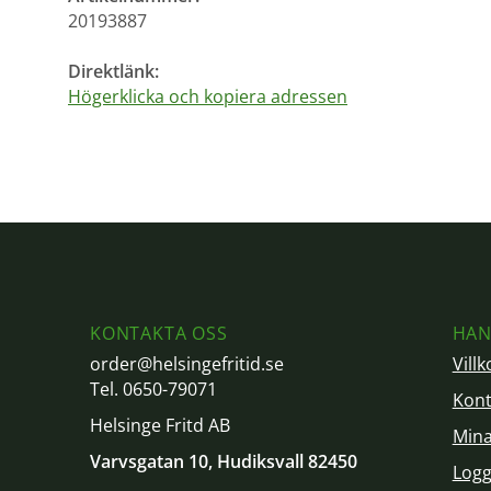
20193887
Direktlänk:
Högerklicka och kopiera adressen
KONTAKTA OSS
HAN
order@helsingefritid.se
Villk
Tel. 0650-79071
Kont
Helsinge Fritd AB
Mina
Varvsgatan 10, Hudiksvall 82450
Logg