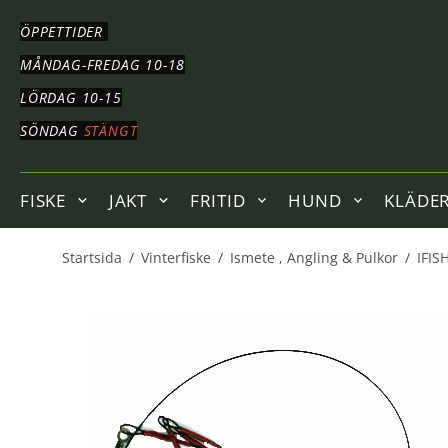
HOPPA
TILL
ÖPPETTIDER
HUVUDNAVIGERING
HOPPA
MÅNDAG-FREDAG 10-18
TILL
LÖRDAG 10-15
HUVUDINNEHÅLLET
SÖNDAG
STÄNGT
FISKE
JAKT
FRITID
HUND
KLÄDE
Startsida
/
Vinterfiske
/
Ismete , Angling & Pulkor
/
IFIS