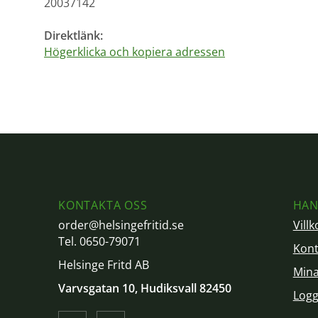
20037142
Direktlänk:
Högerklicka och kopiera adressen
KONTAKTA OSS
HAN
order@helsingefritid.se
Villk
Tel. 0650-79071
Kont
Helsinge Fritd AB
Mina
Varvsgatan 10, Hudiksvall 82450
Logg