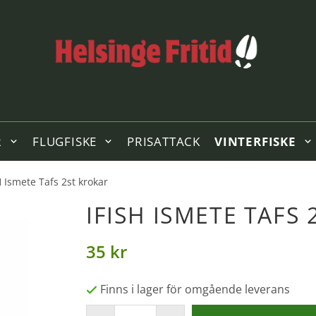
R
FLUGFISKE
PRISATTACK
VINTERFISKE
H Ismete Tafs 2st krokar
IFISH ISMETE TAFS
35 kr
Finns i lager för omgående leverans