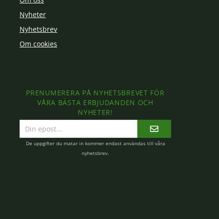
Nyheter
Nyhetsbrev
Om cookies
PRENUMERERA PÅ NYHETSBREVET FÖR
VÅRA BÄSTA ERBJUDANDEN OCH
NYHETER!
E-
postadress
De uppgifter du matar in kommer endast användas till våra
nyhetsbrev.