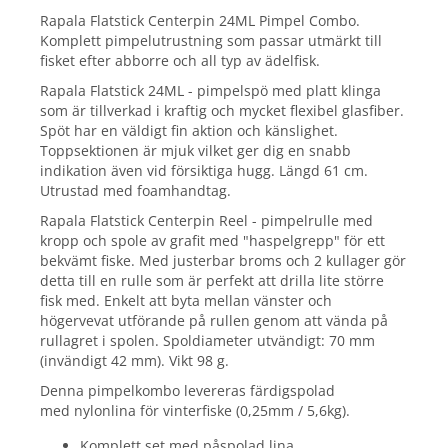
Rapala Flatstick Centerpin 24ML Pimpel Combo.
Komplett pimpelutrustning som passar utmärkt till
fisket efter abborre och all typ av ädelfisk.
Rapala Flatstick 24ML - pimpelspö med platt klinga
som är tillverkad i kraftig och mycket flexibel glasfiber.
Spöt har en väldigt fin aktion och känslighet.
Toppsektionen är mjuk vilket ger dig en snabb
indikation även vid försiktiga hugg. Längd 61 cm.
Utrustad med foamhandtag.
Rapala Flatstick Centerpin Reel - pimpelrulle med
kropp och spole av grafit med "haspelgrepp" för ett
bekvämt fiske. Med justerbar broms och 2 kullager gör
detta till en rulle som är perfekt att drilla lite större
fisk med. Enkelt att byta mellan vänster och
högervevat utförande på rullen genom att vända på
rullagret i spolen. Spoldiameter utvändigt: 70 mm
(invändigt 42 mm). Vikt 98 g.
Denna pimpelkombo levereras färdigspolad
med nylonlina för vinterfiske (0,25mm / 5,6kg).
Komplett set med påspolad lina