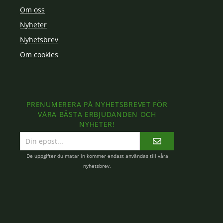
Om oss
Nyheter
Nyhetsbrev
Om cookies
PRENUMERERA PÅ NYHETSBREVET FÖR
VÅRA BÄSTA ERBJUDANDEN OCH
NYHETER!
E-
postadress
De uppgifter du matar in kommer endast användas till våra
nyhetsbrev.