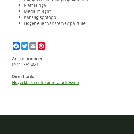
Platt klinga
Medium light
Känslig spötopp
Höger eller vänstervev på rulle
Facebook
Twitter
Email
Pinterest
Artikelnummer:
FS11L3524ML
Direktlänk:
Högerklicka och kopiera adressen