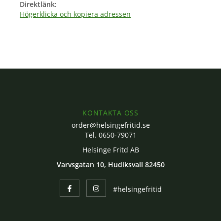
Direktlänk:
Högerklicka och kopiera adressen
KONTAKTA OSS
order@helsingefritid.se
Tel. 0650-79071
Helsinge Fritd AB
Varvsgatan 10, Hudiksvall 82450
#helsingefritid