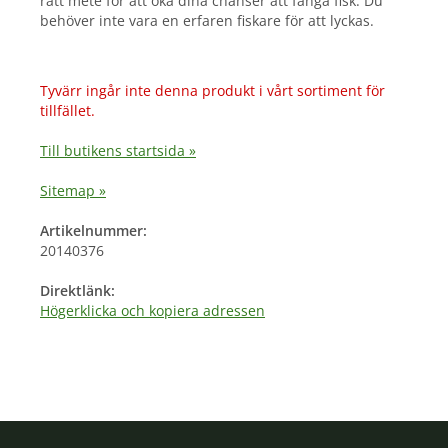
rätt mete för att öka dina chanser att fånga fisk. Du
behöver inte vara en erfaren fiskare för att lyckas.
Tyvärr ingår inte denna produkt i vårt sortiment för
tillfället.
Till butikens startsida »
Sitemap »
Artikelnummer:
20140376
Direktlänk:
Högerklicka och kopiera adressen