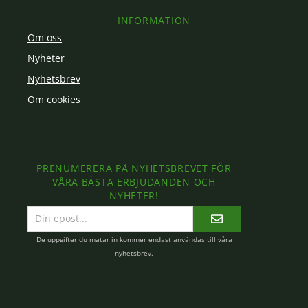
INFORMATION
Om oss
Nyheter
Nyhetsbrev
Om cookies
PRENUMERERA PÅ NYHETSBREVET FÖR
VÅRA BÄSTA ERBJUDANDEN OCH
NYHETER!
E-
postadress
De uppgifter du matar in kommer endast användas till våra
nyhetsbrev.