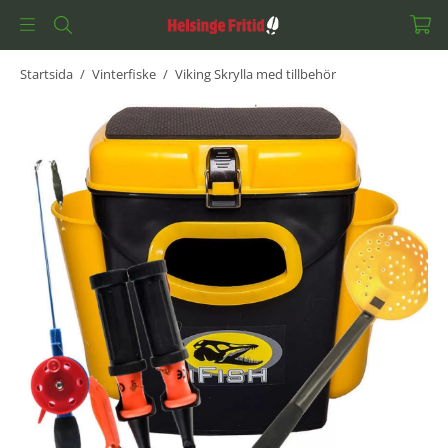
Startsida
/
Vinterfiske
/
Viking Skrylla med tillbehör