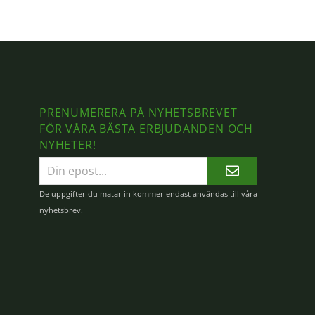
PRENUMERERA PÅ NYHETSBREVET
FÖR VÅRA BÄSTA ERBJUDANDEN OCH
NYHETER!
E-
postadress
De uppgifter du matar in kommer endast användas till våra
nyhetsbrev.