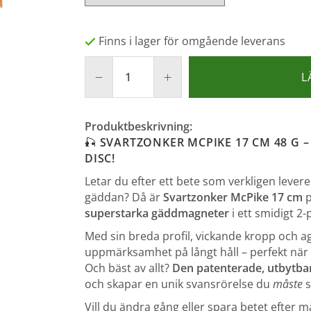
Finns i lager för omgående leverans
L
Produktbeskrivning:
🎣
SVARTZONKER MCPIKE 17 CM 48 G 
DISC!
Letar du efter ett bete som verkligen lever
gäddan? Då är
Svartzonker McPike 17 cm
p
superstarka gäddmagneter
i ett smidigt 2-
Med sin breda profil, vickande kropp och 
uppmärksamhet på långt håll – perfekt när 
Och bäst av allt?
Den patenterade, utbytba
och skapar en unik svansrörelse du
måste
s
Vill du ändra gång eller spara betet efte