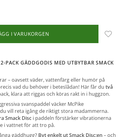
ÄGG I VARUKORGEN
– 2-PACK GÄDDGODIS MED UTBYTBAR SMACK
erar – oavsett väder, vattenfärg eller humör på
recis vad du behöver i beteslådan! Här får du
två
pack, klara att riggas och köras rakt in i huggzon.
aggressiva svanspaddel väcker McPike
du vill reta igång de riktigt stora madammerna.
ra Smack Disc
i paddeln förstärker vibrationerna
e i vattnet för att tro på.
r många gäddhugg?
Byt enkelt ut Smack Disc:en
– och