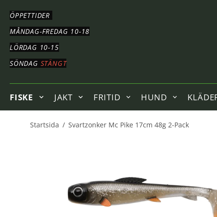
HOPPA
TILL
ÖPPETTIDER
HUVUDNAVIGERING
HOPPA
MÅNDAG-FREDAG 10-18
TILL
LÖRDAG 10-15
HUVUDINNEHÅLLET
SÖNDAG
STÄNGT
FISKE
JAKT
FRITID
HUND
KLÄDE
Startsida
/
Svartzonker Mc Pike 17cm 48g 2-Pack