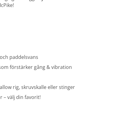
cPike!
 och paddelsvans
som förstärker gång & vibration
llow rig, skruvskalle eller stinger
 – välj din favorit!