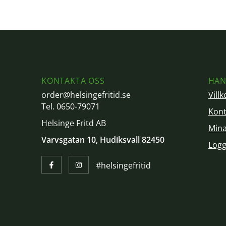
KONTAKTA OSS
HAN
order@helsingefritid.se
Villk
Tel. 0650-79071
Kont
Helsinge Fritd AB
Mina
Varvsgatan 10, Hudiksvall 82450
Logg
#helsingefritid