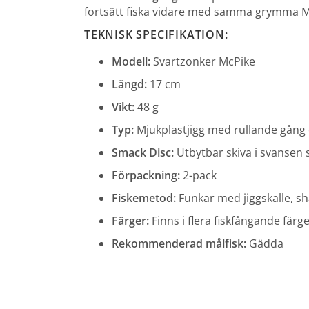
fortsätt fiska vidare med samma grymma M
TEKNISK SPECIFIKATION:
Modell:
Svartzonker McPike
Längd:
17 cm
Vikt:
48 g
Typ:
Mjukplastjigg med rullande gång
Smack Disc:
Utbytbar skiva i svansen 
Förpackning:
2-pack
Fiskemetod:
Funkar med jiggskalle, sha
Färger:
Finns i flera fiskfångande färger
Rekommenderad målfisk:
Gädda