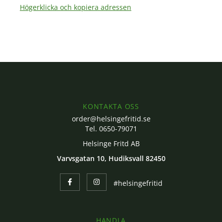
Högerklicka och kopiera adressen
KONTAKTA OSS
order@helsingefritid.se
Tel. 0650-79071
Helsinge Fritd AB
Varvsgatan 10, Hudiksvall 82450
#helsingefritid
HANDLA