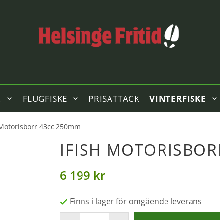
R
FLUGFISKE
PRISATTACK
VINTERFISKE
 Motorisborr 43cc 250mm
IFISH MOTORISBOR
6 199 kr
Finns i lager för omgående leverans