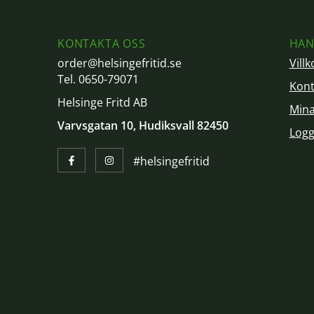
KONTAKTA OSS
HAN
order@helsingefritid.se
Villk
Tel. 0650-79071
Kont
Helsinge Fritd AB
Mina
Varvsgatan 10, Hudiksvall 82450
Logg
#helsingefritid