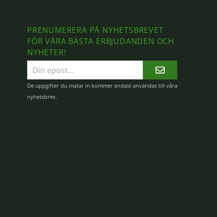
PRENUMERERA PÅ NYHETSBREVET
FÖR VÅRA BÄSTA ERBJUDANDEN OCH
NYHETER!
E-
postadress
De uppgifter du matar in kommer endast användas till våra
nyhetsbrev.