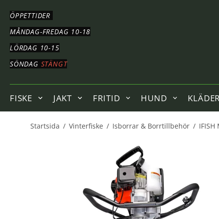
HOPPA
TILL
ÖPPETTIDER
HUVUDNAVIGERING
HOPPA
MÅNDAG-FREDAG 10-18
TILL
LÖRDAG 10-15
HUVUDINNEHÅLLET
SÖNDAG
STÄNGT
FISKE
JAKT
FRITID
HUND
KLÄDE
Startsida
/
Vinterfiske
/
Isborrar & Borrtillbehör
/
IFISH